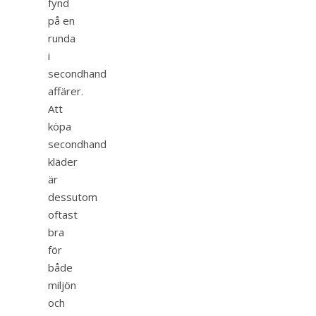
fynd
på en
runda
i
secondhand
affärer.
Att
köpa
secondhand
kläder
är
dessutom
oftast
bra
för
både
miljön
och