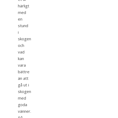
härligt
med
en
stund
i
skogen
och
vad
kan
vara
bättre
än att
gå ut i
skogen
med
goda
vänner.
På