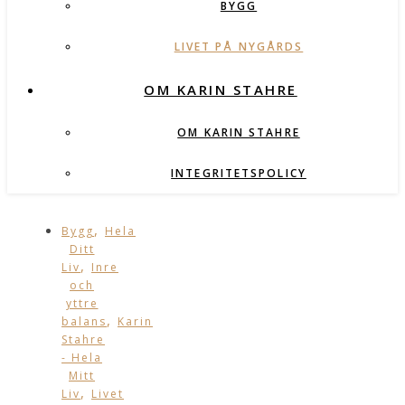
BYGG
LIVET PÅ NYGÅRDS
OM KARIN STAHRE
OM KARIN STAHRE
INTEGRITETSPOLICY
,
Bygg
Hela
Ditt
,
Liv
Inre
och
yttre
,
balans
Karin
Stahre
- Hela
Mitt
,
Liv
Livet