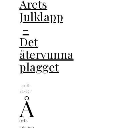
Årets
Julklapp
–
Det
återvunna
plagget
2018-
12-25
/
Å
rets
Julklapp