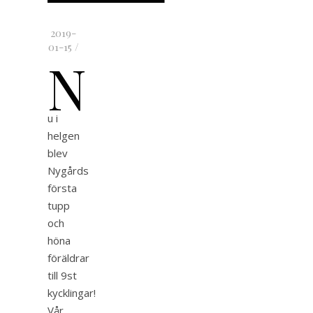
2019-
01-15
/
N
u i
helgen
blev
Nygårds
första
tupp
och
höna
föräldrar
till 9st
kycklingar!
Vår