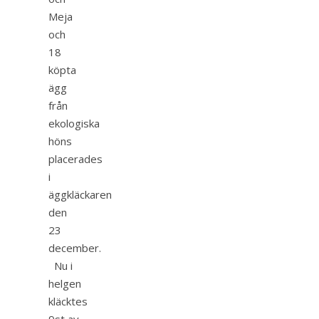
Meja
och
18
köpta
ägg
från
ekologiska
höns
placerades
i
äggkläckaren
den
23
december.
Nu i
helgen
kläcktes
9st av