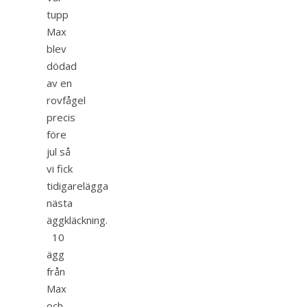
tupp
Max
blev
dödad
av en
rovfågel
precis
före
jul så
vi fick
tidigarelägga
nästa
äggkläckning.
10
ägg
från
Max
och