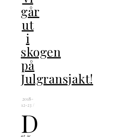
går
ut
i
skogen
på
Julgransjakt!
2018-
12-23
/
D
et är