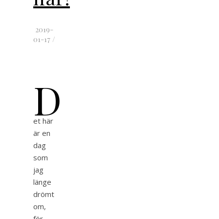
2019-
01-17
/
D
et här
är en
dag
som
jag
länge
drömt
om,
för