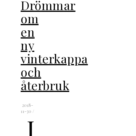
Drömmar
om
en
ny
vinterkappa
och
återbruk
2018-
11-30
/
J