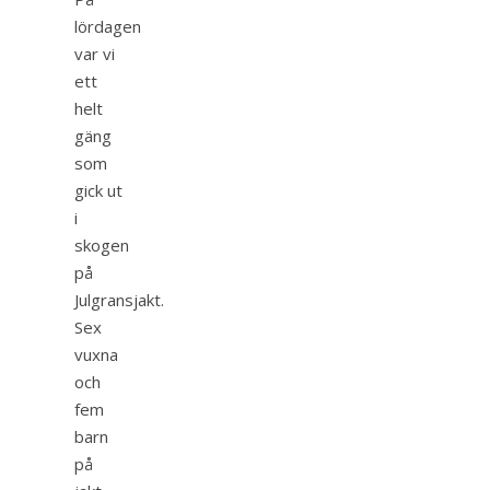
lördagen
var vi
ett
helt
gäng
som
gick ut
i
skogen
på
Julgransjakt.
Sex
vuxna
och
fem
barn
på