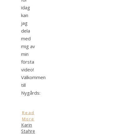
idag
kan
jag
dela
med
mig av
min
första
video!
Välkommen
till
Nygårds:
Read
More
Karin
Stahre