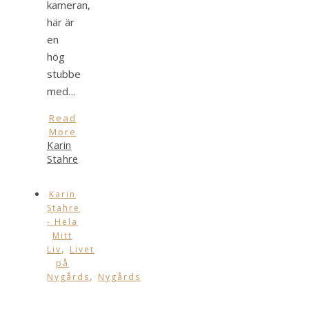
kameran,
här är
en
hög
stubbe
med…
Read
More
Karin
Stahre
Karin
Stahre
- Hela
Mitt
,
Liv
Livet
på
,
Nygårds
Nygårds