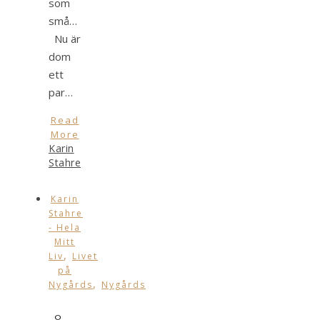
som
små…
Nu är
dom
ett
par…
Read
More
Karin
Stahre
Karin
Stahre
- Hela
Mitt
,
Liv
Livet
på
,
Nygårds
Nygårds