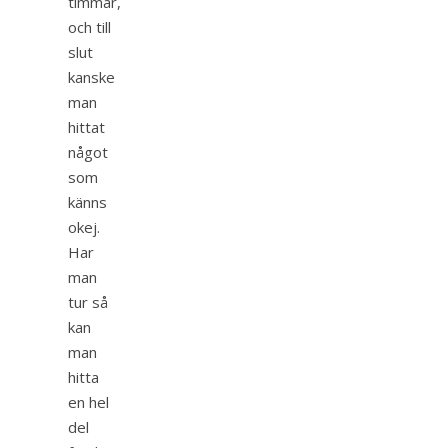
timmar,
och till
slut
kanske
man
hittat
något
som
känns
okej.
Har
man
tur så
kan
man
hitta
en hel
del