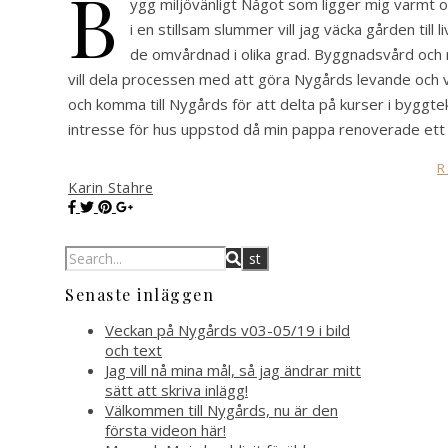
B
ygg miljövänligt Något som ligger mig varmt 
i en stillsam slummer vill jag väcka gården ti
de omvårdnad i olika grad. Byggnadsvård och m
vill dela processen med att göra Nygårds levande och
och komma till Nygårds för att delta på kurser i byggt
intresse för hus uppstod då min pappa renoverade ett hu
R
Karin Stahre
Senaste inläggen
Veckan på Nygårds v03-05/19 i bild
och text
Jag vill nå mina mål, så jag ändrar mitt
sätt att skriva inlägg!
Välkommen till Nygårds, nu är den
första videon här!