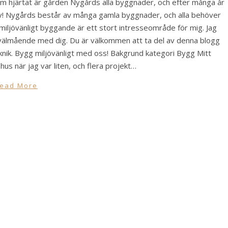
om hjärtat är gården Nygårds alla byggnader, och efter många år
ll liv! Nygårds består av många gamla byggnader, och alla behöver
iljövänligt byggande är ett stort intresseområde för mig. Jag
 välmående med dig. Du är välkommen att ta del av denna blogg
eknik. Bygg miljövänligt med oss! Bakgrund kategori Bygg Mitt
s när jag var liten, och flera projekt…
ead More