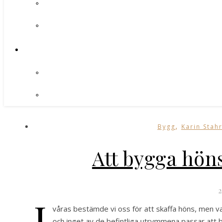
,
Bygg
Karin Stahr
Att bygga hön
2
I
våras bestämde vi oss för att skaffa höns, men va
och inget av de befintliga utrymmena passar att b