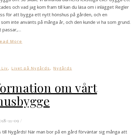
es och vad jag kom fram till kan du läsa om i inlägget Regler
s för att bygga ett nytt hönshus på gården, och en
som inte använts på många år, och den kunde vi ha som grund.
t passar,…
ead More
,
,
 Liv
Livet på Nygårds
Nygårds
formation om vårt
husbygge
018-11-09
/
 till Nygårds! När man bor på en gård förväntar sig många att