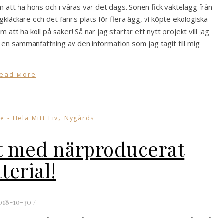
m att ha höns och i våras var det dags. Sonen fick vaktelägg från
gkläckare och det fanns plats för flera ägg, vi köpte ekologiska
 att ha koll på saker! Så när jag startar ett nytt projekt vill jag
i en sammanfattning av den information som jag tagit till mig
ead More
,
e - Hela Mitt Liv
Nygårds
gt med närproducerat
terial!
018-10-30
/