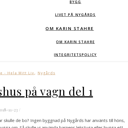
BYGG
LIVET PÅ NYGÅRDS
OM KARIN STAHRE
OM KARIN STAHRE
INTEGRITETSPOLICY
,
e - Hela Mitt Liv
Nygårds
shus på vagn del 1
018-11-23
/
r skulle de bo? Ingen byggnad på Nygårds har använts till höns,
ygga om. Så skulle vi använda barnens lekstuga eller bygga ett