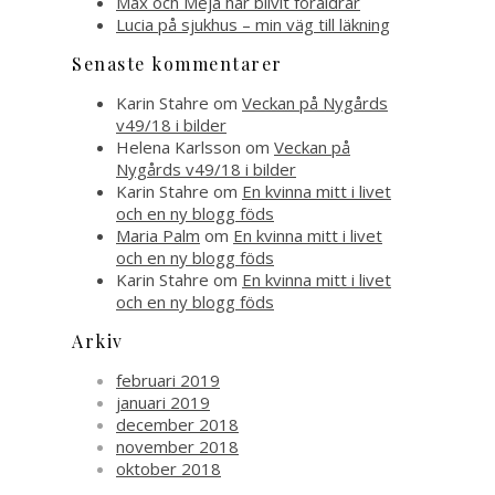
Max och Meja har blivit föräldrar
Lucia på sjukhus – min väg till läkning
Senaste kommentarer
Karin Stahre
om
Veckan på Nygårds
v49/18 i bilder
Helena Karlsson
om
Veckan på
Nygårds v49/18 i bilder
Karin Stahre
om
En kvinna mitt i livet
och en ny blogg föds
Maria Palm
om
En kvinna mitt i livet
och en ny blogg föds
Karin Stahre
om
En kvinna mitt i livet
och en ny blogg föds
Arkiv
februari 2019
januari 2019
december 2018
november 2018
oktober 2018