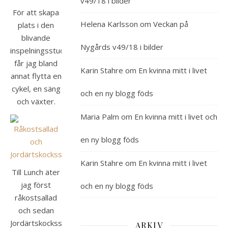
v49/18 i bilder
För att skapa
Helena Karlsson
om
Veckan på
plats i den
blivande
Nygårds v49/18 i bilder
inspelningsstudion
får jag bland
Karin Stahre
om
En kvinna mitt i livet
annat flytta en
cykel, en säng
och en ny blogg föds
och växter.
Maria Palm
om
En kvinna mitt i livet och
en ny blogg föds
Karin Stahre
om
En kvinna mitt i livet
Till Lunch äter
jag först
och en ny blogg föds
råkostsallad
och sedan
Jordärtskockssoppa
ARKIV