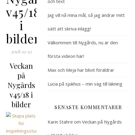
och text
v45/18
Jag vill nå mina mål, så jag ändrar mitt
i
sätt att skriva inlägg!
bilder
Välkommen till Nygårds, nu är den
2018-11-12
första videon här!
Veckan
Max och Meja har blivit föräldrar
på
Nygårds
Lucia på sjukhus – min väg till läkning
v45/18 i
bilder
SENASTE KOMMENTARER
Karin Stahre
om
Veckan på Nygårds