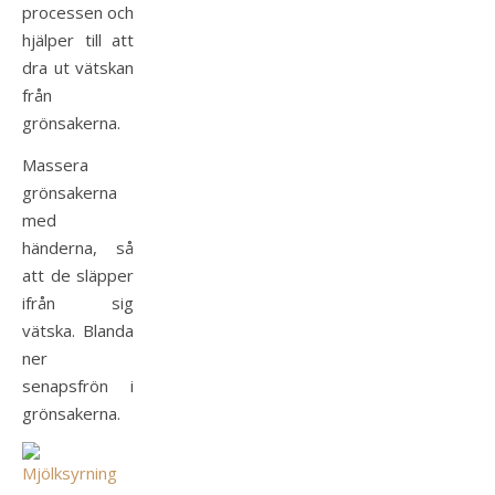
processen och
hjälper till att
dra ut vätskan
från
grönsakerna.
Massera
grönsakerna
med
händerna, så
att de släpper
ifrån sig
vätska. Blanda
ner
senapsfrön i
grönsakerna.