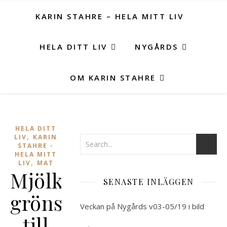
KARIN STAHRE – HELA MITT LIV
HELA DITT LIV
NYGÅRDS
OM KARIN STAHRE
HELA DITT
,
LIV
KARIN
STAHRE -
HELA MITT
,
LIV
MAT
Mjölksyrade
SENASTE INLÄGGEN
grönsaker
Veckan på Nygårds v03-05/19 i bild
till