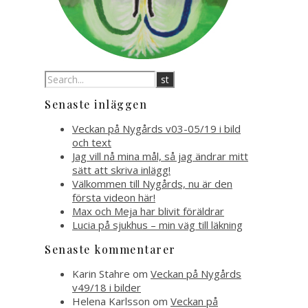
Senaste inläggen
Veckan på Nygårds v03-05/19 i bild
och text
Jag vill nå mina mål, så jag ändrar mitt
sätt att skriva inlägg!
Välkommen till Nygårds, nu är den
första videon här!
Max och Meja har blivit föräldrar
Lucia på sjukhus – min väg till läkning
Senaste kommentarer
Karin Stahre
om
Veckan på Nygårds
v49/18 i bilder
Helena Karlsson
om
Veckan på